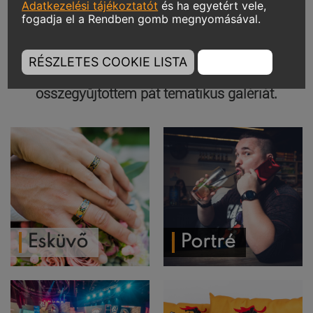
Minden ami fotó, nem csak
Adatkezelési tájékoztatót
és ha egyetért vele,
fogadja el a Rendben gomb megnyomásával.
ingatlan!
Nem csak lakásokat fotózok, hanem sok egyéb
RÉSZLETES COOKIE LISTA
RENDBEN
területen is dolgozom, alábbiakban
összegyűjtöttem pát tematikus galériát.
Esküvő
Portré