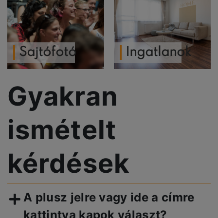
Sajtófotó
Ingatlanok
Gyakran
ismételt
kérdések
A plusz jelre vagy ide a címre
kattintva kapok választ?