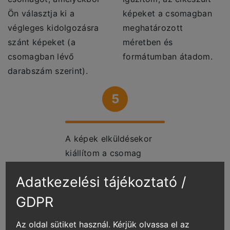
Ön választja ki a
képeket a csomagban
végleges kidolgozásra
meghatározott
szánt képeket (a
méretben és
csomagban lévő
formátumban átadom.
darabszám szerint).
5
A képek elküldésekor
kiállítom a csomag
szerinti (és az esetleges
Adatkezelési tájékoztató /
extra kéréseket
tartalmazó) számlát.
GDPR
Az oldal sütiket használ. Kérjük olvassa el az