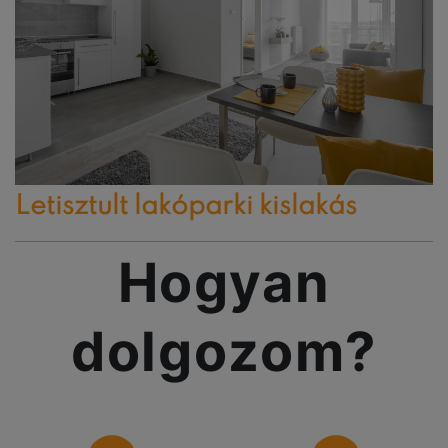
Letisztult lakóparki kislakás
Hogyan
dolgozom?