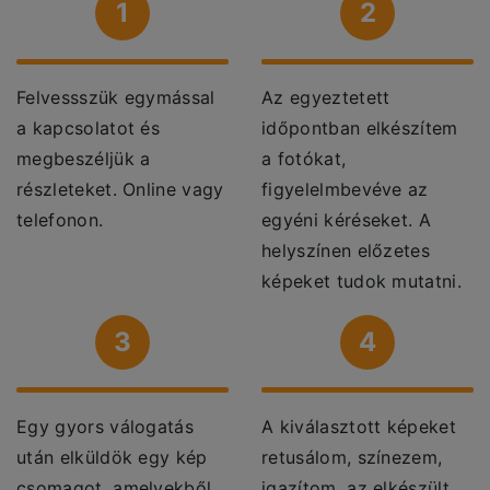
1
2
Felvessszük egymással
Az egyeztetett
a kapcsolatot és
időpontban elkészítem
megbeszéljük a
a fotókat,
részleteket. Online vagy
figyelelmbevéve az
telefonon.
egyéni kéréseket. A
helyszínen előzetes
képeket tudok mutatni.
3
4
Egy gyors válogatás
A kiválasztott képeket
után elküldök egy kép
retusálom, színezem,
csomagot, amelyekből
igazítom, az elkészült