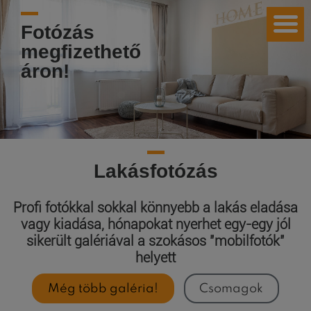
Fotózás
megfizethető
áron!
Lakásfotózás
Profi fotókkal sokkal könnyebb a lakás eladása
vagy kiadása, hónapokat nyerhet egy-egy jól
sikerült galériával a szokásos "mobilfotók"
helyett
Még több galéria!
Csomagok