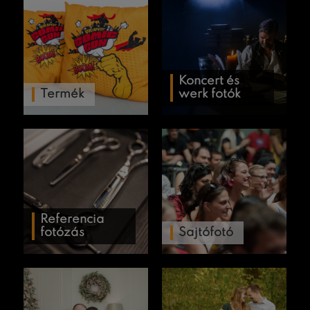
Koncert és
Termék
werk fotók
Referencia
fotózás
Sajtófotó