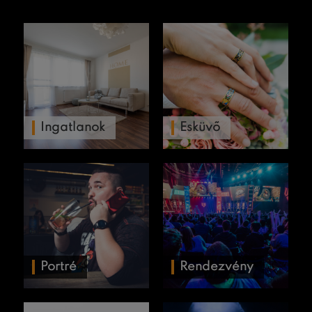
Ingatlanok
Esküvő
Portré
Rendezvény