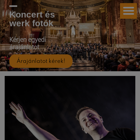
Koncert és
werk fotók
Kérjen egyedi
árajánlatot
Árajánlatot kérek!