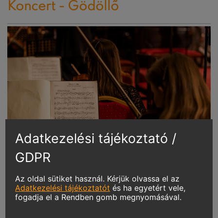
Koncert - Gödöllő
Adatkezelési tájékoztató /
GDPR
Az oldal sütiket használ. Kérjük olvassa el az
Beethoven Budán koncert
Adatkezelési tájékoztatót
és ha egyetért vele,
fogadja el a Rendben gomb megnyomásával.