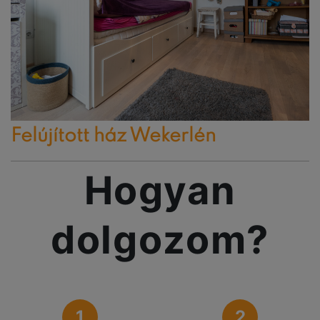
Felújított ház Wekerlén
Hogyan
dolgozom?
1
2