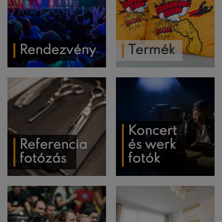
Rendezvény
Termék
Koncert
Referencia
és werk
fotózás
fotók