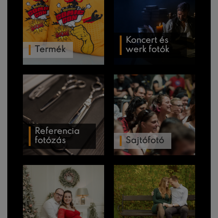
Koncert és
Termék
werk fotók
Referencia
fotózás
Sajtófotó