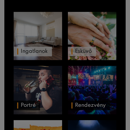
Ingatlanok
Esküvő
Portré
Rendezvény