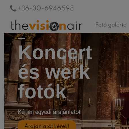
+36-30-6946598
Fotó galéria
Koncert
és werk
fotók
Kérjen egyedi árajánlatot
Árajánlatot kérek!