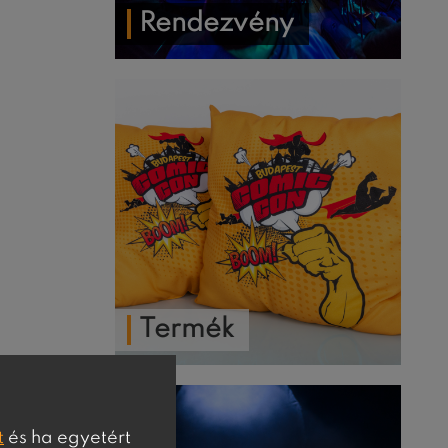
Rendezvény
Termék
t
és ha egyetért