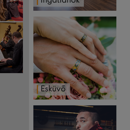
Ingatlanok
Esküvő