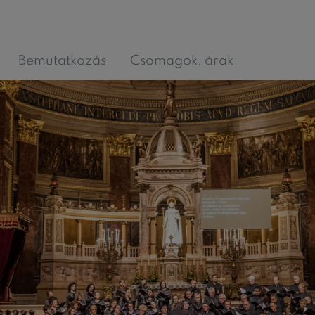
Bemutatkozás
Csomagok, árak