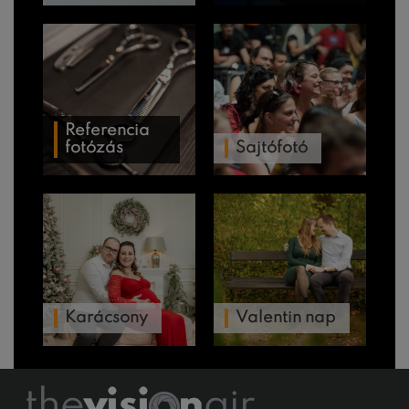
Referencia
fotózás
Sajtófotó
Karácsony
Valentin nap