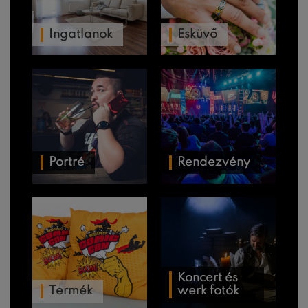
Ingatlanok
Esküvő
Portré
Rendezvény
Koncert és
Termék
werk fotók