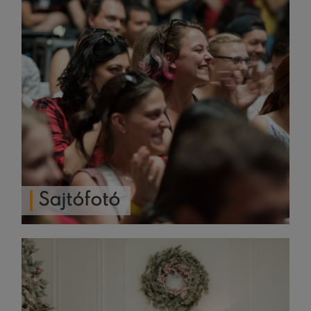
Sajtófotó