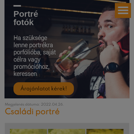
Portré
fotók
Ha szüksége
lenne portrékra
porfólióba, saját
célra vagy
promócióhoz,
keressen
Árajánlatot kérek!
Megjelenés dátuma: 2022.04.26.
Családi portré