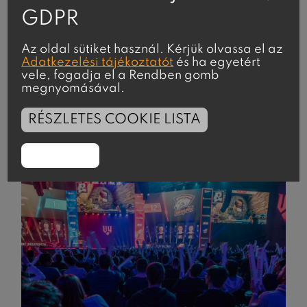
GDPR
Az oldal sütiket használ. Kérjük olvassa el az
Adatkezelési tájékoztatót
és ha egyetért
vele, fogadja el a Rendben gomb
megnyomásával.
Portré
RÉSZLETES COOKIE LISTA
RENDBEN