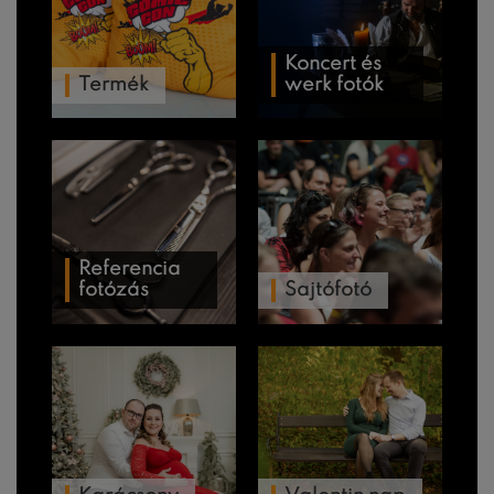
Koncert és
Termék
werk fotók
Referencia
fotózás
Sajtófotó