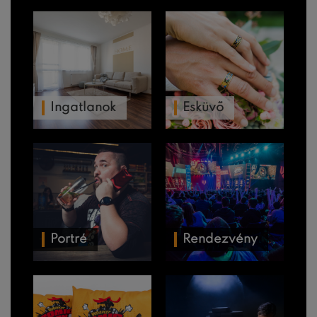
Ingatlanok
Esküvő
Portré
Rendezvény