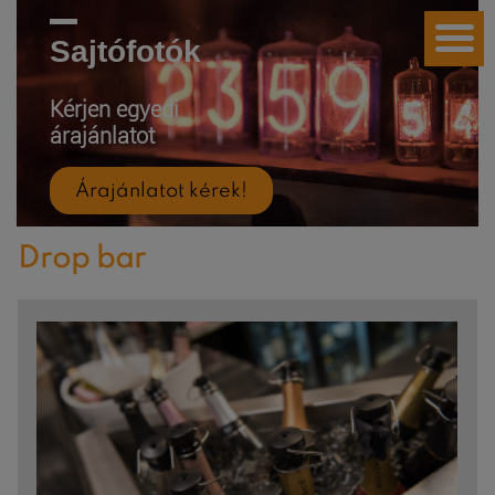
Sajtófotók
Kérjen egyedi
árajánlatot
Árajánlatot kérek!
Drop bar