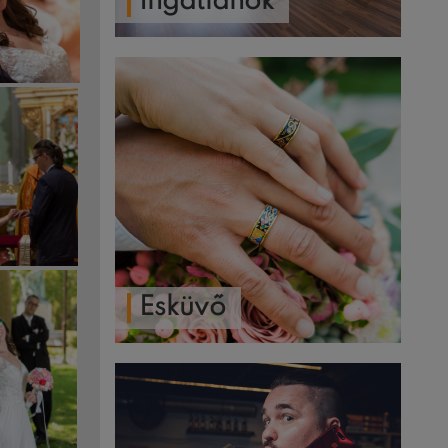
Ingatlanok
Esküvő