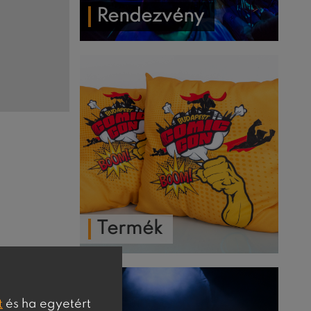
Rendezvény
Termék
t
és ha egyetért