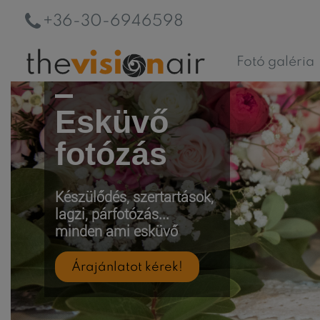
+36-30-6946598
Fotó galéria
Esküvő
fotózás
Készülődés, szertartások,
lagzi, párfotózás...
minden ami esküvő
Árajánlatot kérek!