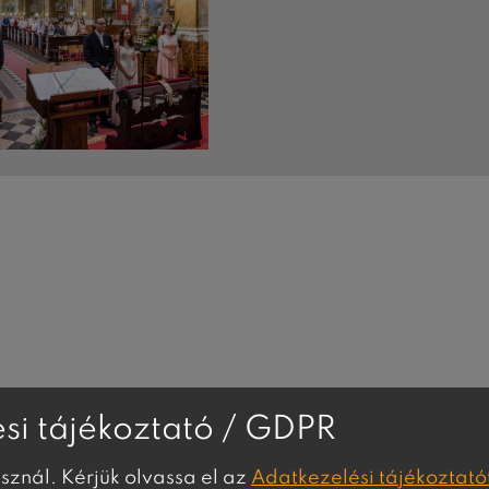
si tájékoztató / GDPR
asznál. Kérjük olvassa el az
Adatkezelési tájékoztató