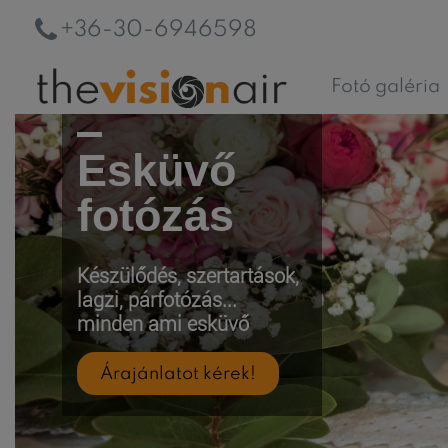
+36-30-6946598
Fotó galéria
Esküvő
fotózás
Készülődés, szertartások,
lagzi, párfotózás...
minden ami esküvő
Árajánlatot kérek!