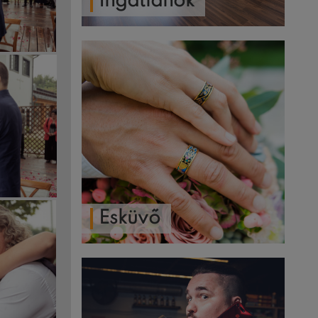
Ingatlanok
Esküvő