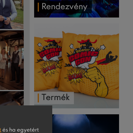
Rendezvény
Termék
t
és ha egyetért