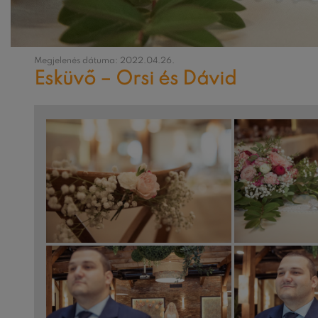
Megjelenés dátuma: 2022.04.26.
Esküvő – Orsi és Dávid