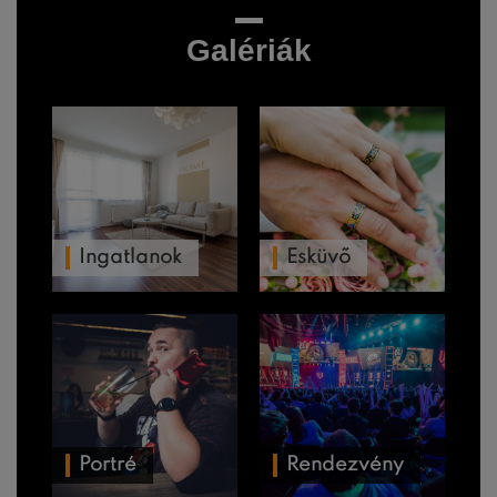
Galériák
Ingatlanok
Esküvő
Portré
Rendezvény