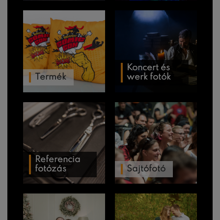
Koncert és
Termék
werk fotók
Referencia
fotózás
Sajtófotó