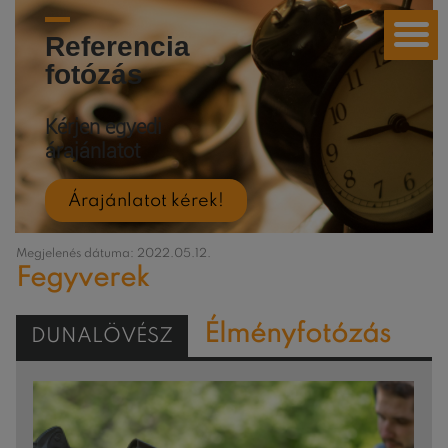
Referencia
fotózás
Kérjen egyedi
árajánlatot
Árajánlatot kérek!
Megjelenés dátuma: 2022.05.12.
Fegyverek
Élményfotózás
DUNALÖVÉSZ