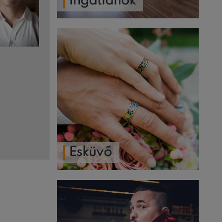
Ingatlanok
Esküvő