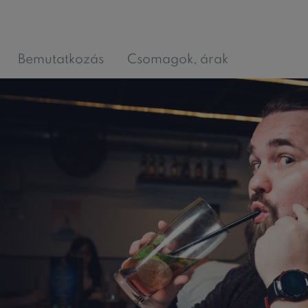
Bemutatkozás
Csomagok, árak