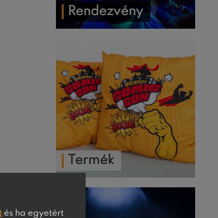
Rendezvény
Termék
t
és ha egyetért