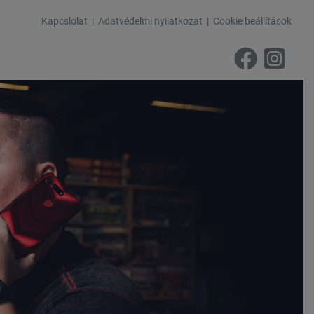
Kapcslolat
Adatvédelmi nyilatkozat
Cookie beállítások