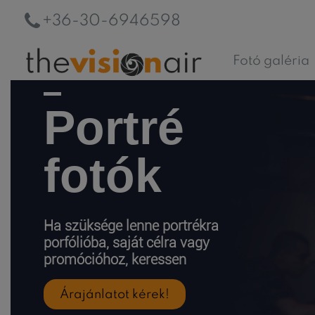
+36-30-6946598
Fotó galéria
Portré
fotók
Ha szüksége lenne portrékra
porfólióba, saját célra vagy
promócióhoz, keressen
Árajánlatot kérek!