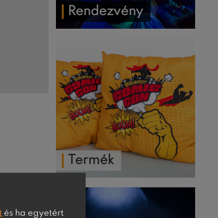
Rendezvény
Termék
t
és ha egyetért