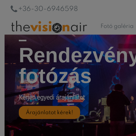
+36-30-6946598
Fotó galéria
Rendezvén
fotózás
Kérjen egyedi árajánlatot
Árajánlatot kérek!