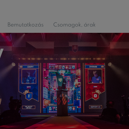
Bemutatkozás
Csomagok, árak
y