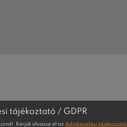
si tájékoztató / GDPR
asznál. Kérjük olvassa el az
Adatkezelési tájékoztató