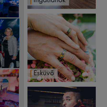
Ingatlanok
Esküvő