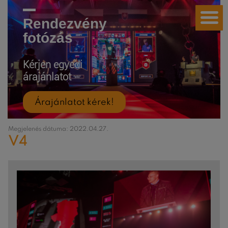
Rendezvény
fotózás
Kérjen egyedi
árajánlatot
Árajánlatot kérek!
Megjelenés dátuma: 2022.04.27.
V4