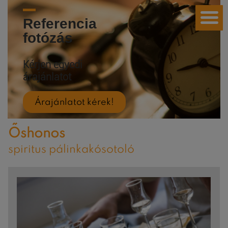
Referencia
fotózás
Kérjen egyedi
árajánlatot
Árajánlatot kérek!
Őshonos
spiritus pálinkakósotoló