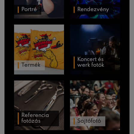
Portré
Rendezvény
Koncert és
Termék
werk fotók
Referencia
fotózás
Sajtófotó