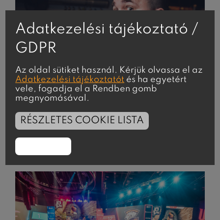
Adatkezelési tájékoztató /
GDPR
Az oldal sütiket használ. Kérjük olvassa el az
Adatkezelési tájékoztatót
és ha egyetért
vele, fogadja el a Rendben gomb
megnyomásával.
RÉSZLETES COOKIE LISTA
Portré
RENDBEN