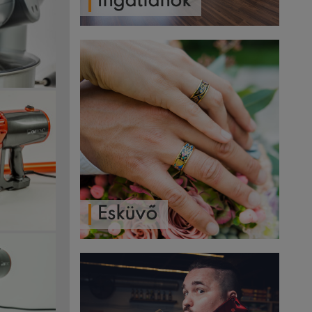
Ingatlanok
Esküvő