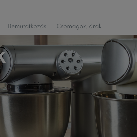
Bemutatkozás
Csomagok, árak
k