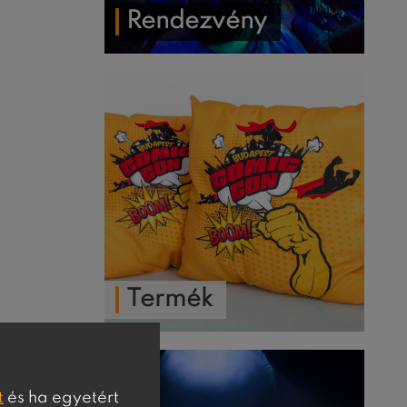
Rendezvény
Termék
t
és ha egyetért