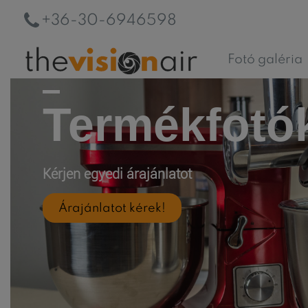
+36-30-6946598
Fotó galéria
Termékfotó
Kérjen egyedi árajánlatot
Árajánlatot kérek!