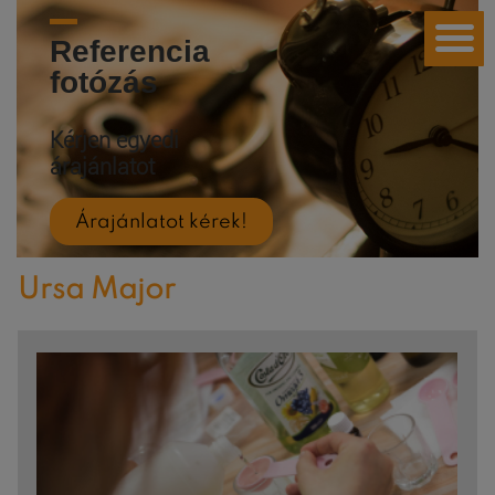
Referencia
fotózás
Kérjen egyedi
árajánlatot
Árajánlatot kérek!
Ursa Major