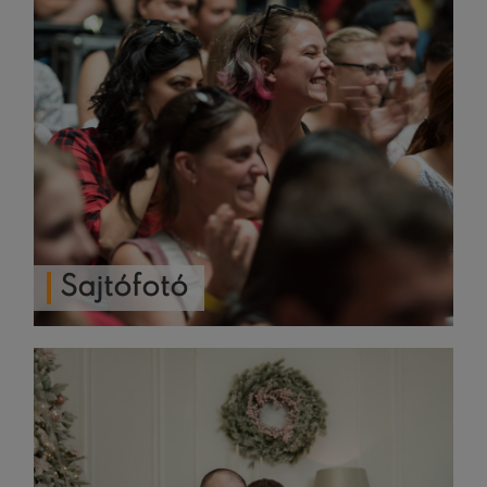
Sajtófotó