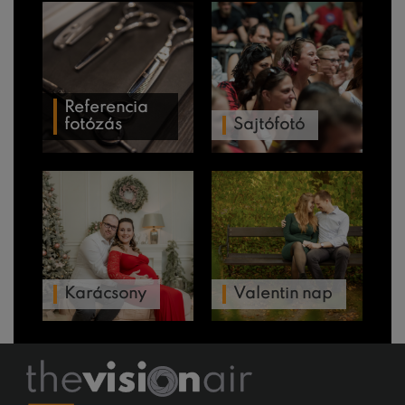
Referencia
fotózás
Sajtófotó
Karácsony
Valentin nap