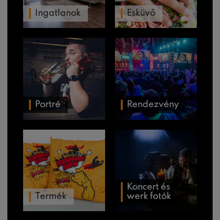
Ingatlanok
Esküvő
Portré
Rendezvény
Koncert és
Termék
werk fotók